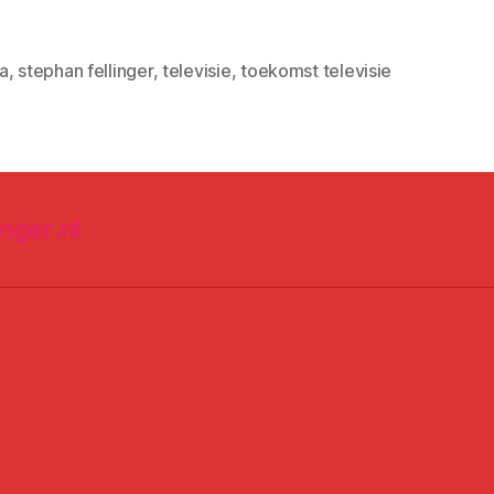
a
,
stephan fellinger
,
televisie
,
toekomst televisie
nger.nl