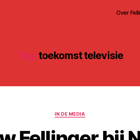
Over Fell
Tag:
toekomst televisie
Categorieën
IN DE MEDIA
w Fellinger bij