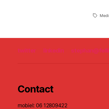
Medi
Tags
twitter
linkedin
stephan@felli
Contact
mobiel: 06 12809422