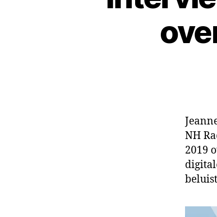
ove
Jeanne
NH Rad
2019 o
digita
beluis