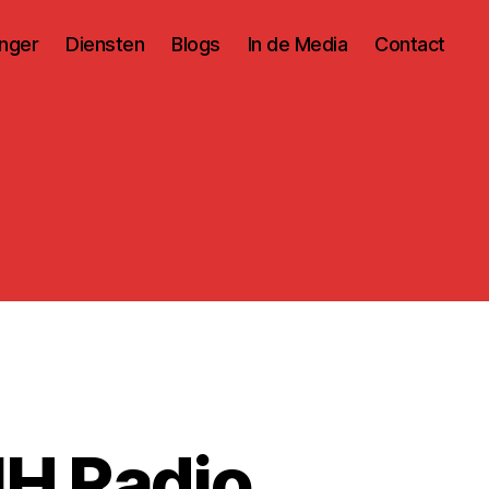
inger
Diensten
Blogs
In de Media
Contact
 NH Radio