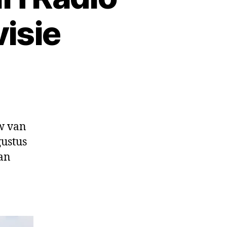
isie
w van
gustus
van