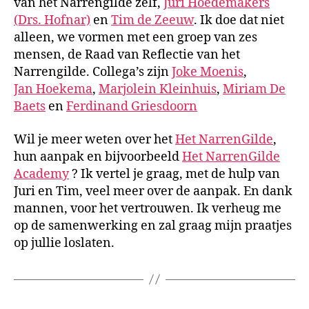
van het Narrengilde zelf,
Juri Hoedemakers
(Drs. Hofnar)
en
Tim de Zeeuw
. Ik doe dat niet
alleen, we vormen met een groep van zes
mensen, de Raad van Reflectie van het
Narrengilde. Collega’s zijn
Joke Moenis
,
Jan Hoekema
,
Marjolein Kleinhuis
,
Miriam De
Baets
en
Ferdinand Griesdoorn
Wil je meer weten over het
Het NarrenGilde
,
hun aanpak en bijvoorbeeld
Het NarrenGilde
Academy
? Ik vertel je graag, met de hulp van
Juri en Tim, veel meer over de aanpak. En dank
mannen, voor het vertrouwen. Ik verheug me
op de samenwerking en zal graag mijn praatjes
op jullie loslaten.