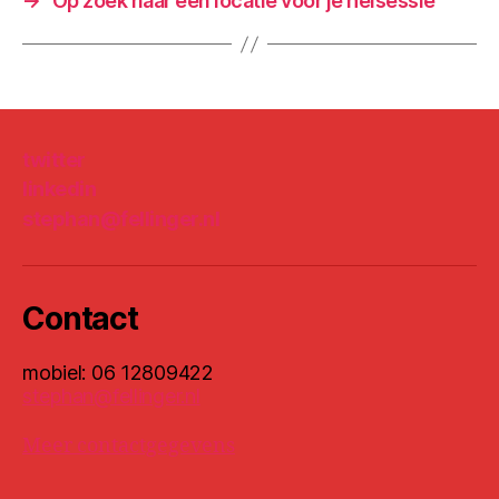
→
Op zoek naar een locatie voor je heisessie
twitter
linkedin
stephan@fellinger.nl
Contact
mobiel: 06 12809422
stephan@fellinger.nl
Meer contactgegevens