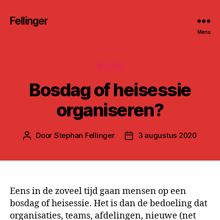
Fellinger
Menu
Categorieën
BLOGS
Bosdag of heisessie
organiseren?
Door
Stephan Fellinger
3 augustus 2020
Berichtauteur
Berichtdatum
Eens in de zoveel tijd gaan mensen op een
bosdag of heisessie. Het is dan de bedoeling dat
organisaties, teams, afdelingen, nieuwe (net