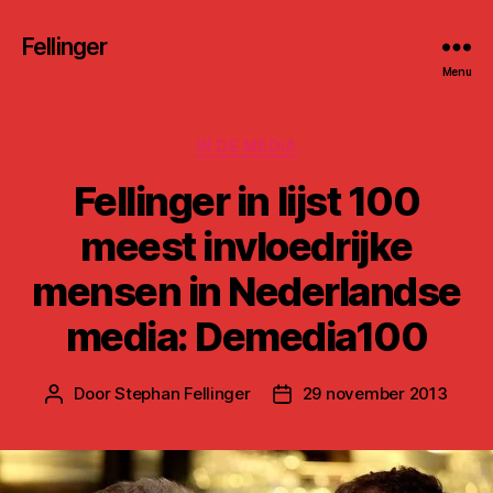
Fellinger
Menu
Categorieën
IN DE MEDIA
Fellinger in lijst 100
meest invloedrijke
mensen in Nederlandse
media: Demedia100
Door
Stephan Fellinger
29 november 2013
Berichtauteur
Berichtdatum