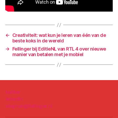
←
Creativiteit: wat kun je leren van één van de
beste koks in de wereld
→
Fellinger bij EditieNL van RTL 4 over nieuwe
manier van betalen met je mobiel
twitter
linkedin
stephan@fellinger.nl