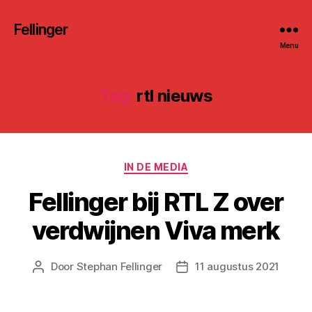
Fellinger
Menu
Tag:
rtl nieuws
Categorieën
IN DE MEDIA
Fellinger bij RTL Z over
verdwijnen Viva merk
Door
Stephan Fellinger
11 augustus 2021
Berichtauteur
Berichtdatum