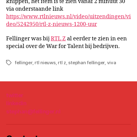
knippen, het item is te zien vanaf 2 minuut 30
via onderstaande link
https://www.rtlnieuws.nl/video/uitzendingen/vi
deo/5242950/rtl-z-nieuws-1200-uur
Fellinger was bij
RTL Z
al eerder te zien in een
special over de War for Talent bij bedrijven.
fellinger
,
rtl nieuws
,
rtl z
,
stephan fellinger
,
viva
Tags
twitter
linkedin
stephan@fellinger.nl