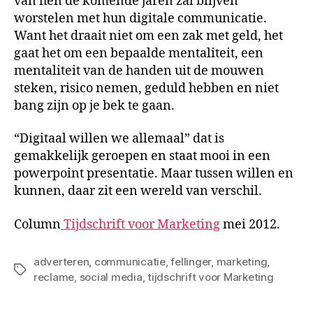
van hen de komende jaren zal blijven
worstelen met hun digitale communicatie.
Want het draait niet om een zak met geld, het
gaat het om een bepaalde mentaliteit, een
mentaliteit van de handen uit de mouwen
steken, risico nemen, geduld hebben en niet
bang zijn op je bek te gaan.
“Digitaal willen we allemaal” dat is
gemakkelijk geroepen en staat mooi in een
powerpoint presentatie. Maar tussen willen en
kunnen, daar zit een wereld van verschil.
Column
Tijdschrift voor Marketing
mei 2012.
adverteren
,
communicatie
,
fellinger
,
marketing
,
Tags
reclame
,
social media
,
tijdschrift voor Marketing