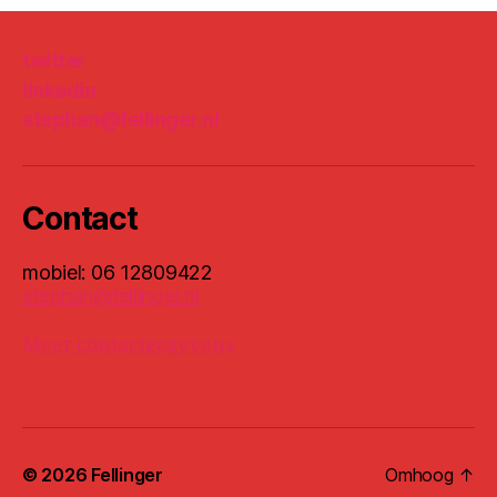
twitter
linkedin
stephan@fellinger.nl
Contact
mobiel: 06 12809422
stephan@fellinger.nl
Meer contactgegevens
© 2026
Fellinger
Omhoog
↑