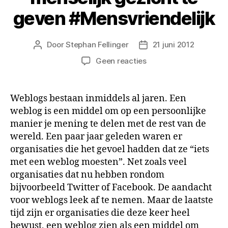
geven #Mensvriendelijk
Door
Stephan Fellinger
21 juni 2012
Berichtauteur
Berichtdatum
op
Geen reacties
Een
weblog
als
Weblogs bestaan inmiddels al jaren. Een
middel
weblog is een middel om op een persoonlijke
om
manier je mening te delen met de rest van de
je
wereld. Een paar jaar geleden waren er
organisatie
organisaties die het gevoel hadden dat ze “iets
een
met een weblog moesten”. Net zoals veel
menselijk
gezicht
organisaties dat nu hebben rondom
te
bijvoorbeeld Twitter of Facebook. De aandacht
geven
voor weblogs leek af te nemen. Maar de laatste
#Mensvriendelijk
tijd zijn er organisaties die deze keer heel
bewust, een weblog zien als een middel om