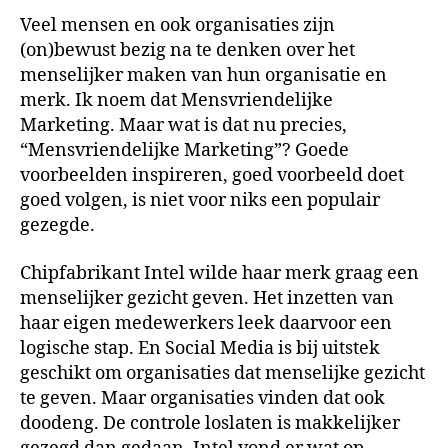
controle
Veel mensen en ook organisaties zijn
los
(on)bewust bezig na te denken over het
te
menselijker maken van hun organisatie en
laten
merk. Ik noem dat Mensvriendelijke
bij
Marketing. Maar wat is dat nu precies,
Social
“Mensvriendelijke Marketing”? Goede
Media
#Mensvriendelijk
voorbeelden inspireren, goed voorbeeld doet
goed volgen, is niet voor niks een populair
gezegde.
Chipfabrikant Intel wilde haar merk graag een
menselijker gezicht geven. Het inzetten van
haar eigen medewerkers leek daarvoor een
logische stap. En Social Media is bij uitstek
geschikt om organisaties dat menselijke gezicht
te geven. Maar organisaties vinden dat ook
doodeng. De controle loslaten is makkelijker