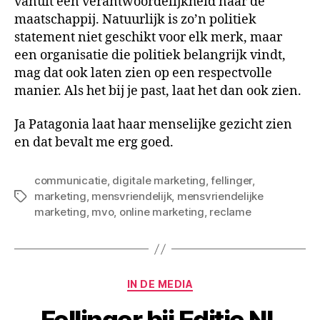
vanuit een verantwoordelijkheid naar de
maatschappij. Natuurlijk is zo’n politiek
statement niet geschikt voor elk merk, maar
een organisatie die politiek belangrijk vindt,
mag dat ook laten zien op een respectvolle
manier. Als het bij je past, laat het dan ook zien.
Ja Patagonia laat haar menselijke gezicht zien
en dat bevalt me erg goed.
communicatie
,
digitale marketing
,
fellinger
,
marketing
,
mensvriendelijk
,
mensvriendelijke
Tags
marketing
,
mvo
,
online marketing
,
reclame
Categorieën
IN DE MEDIA
Fellinger bij Editie NL