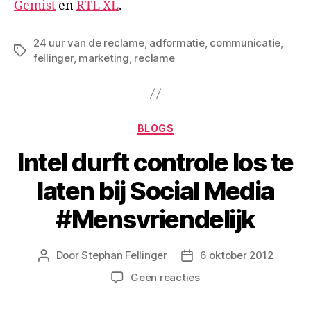
Gemist
en
RTL XL
.
24 uur van de reclame
,
adformatie
,
communicatie
,
Tags
fellinger
,
marketing
,
reclame
Categorieën
BLOGS
Intel durft controle los te
laten bij Social Media
#Mensvriendelijk
Door
Stephan Fellinger
6 oktober 2012
Berichtauteur
Berichtdatum
op
Geen reacties
Intel
durft